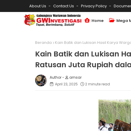
About Us
Contact Us
Privacy Policy
Documen
Home
Mega 
Beranda
Kain Batik dan Lukisan Hasil Karya War
Kain Batik dan Lukisan H
Ratusan Juta Rupiah dal
amsar
April 23, 2025
2 minute read