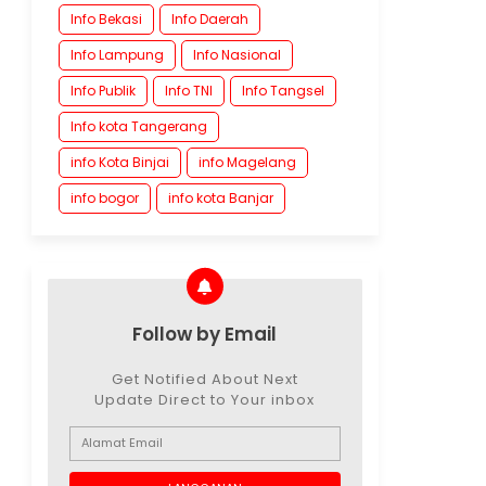
Info Bekasi
Info Daerah
Info Lampung
Info Nasional
Info Publik
Info TNI
Info Tangsel
Info kota Tangerang
info Kota Binjai
info Magelang
info bogor
info kota Banjar
Follow by Email
Get Notified About Next
Update Direct to Your inbox