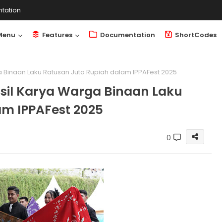
tation
Menu
Features
Documentation
ShortCodes
ga Binaan Laku Ratusan Juta Rupiah dalam IPPAFest 2025
asil Karya Warga Binaan Laku
am IPPAFest 2025
0