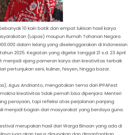
Sebanyak 10 kain batik dan empat lukisan hasil karya
asyarakatan (Lapas) maupun Rumah Tahanan Negara
.000.000 dalam lelang yang diselenggarakan di Indonesian
tahun 2025. Kegiatan yang digelar tanggal 21 s.d. 23 April
t menjadi ajang pameran karya dan kreativitas terbaik
ri pertunjukan seni, kuliner, fesyen, hingga bazar.
as), Agus Andrianto, mengatakan tema dari IPPAFest
akna kreativitas tidak pernah bisa dipenjara. Menteri
g perayaan, tapi refleksi atas perjalanan panjang
 menjadi bagian dari masyarakat yang berdaya guna.
Festival merupakan hasil dari Warga Binaan yang ada di
asilnya juga akan terus digunakan dan dimanfaatkan