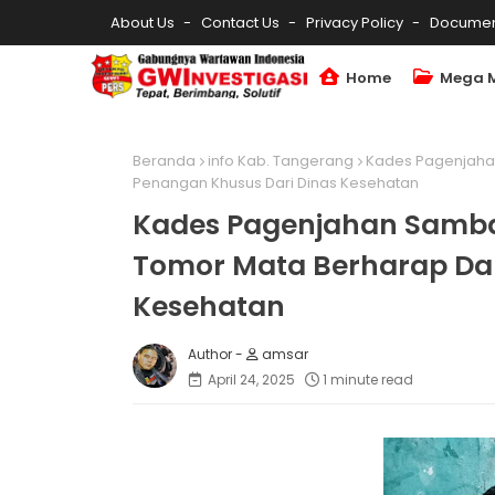
About Us
Contact Us
Privacy Policy
Documen
Home
Mega 
Beranda
info Kab. Tangerang
Kades Pagenjahan
Penangan Khusus Dari Dinas Kesehatan
Kades Pagenjahan Samban
Tomor Mata Berharap Da
Kesehatan
amsar
April 24, 2025
1 minute read