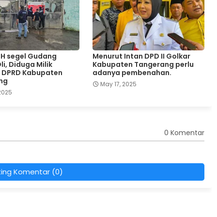
LH segel Gudang
Menurut Intan DPD II Golkar
i, Diduga Milik
Kabupaten Tangerang perlu
 DPRD Kabupaten
adanya pembenahan.
ng
May 17, 2025
2025
0 Komentar
ting Komentar (0)