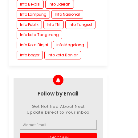
Info Bekasi
Info Daerah
Info Lampung
Info Nasional
Info Publik
Info TNI
Info Tangsel
Info kota Tangerang
info Kota Binjai
info Magelang
info bogor
info kota Banjar
Follow by Email
Get Notified About Next
Update Direct to Your inbox