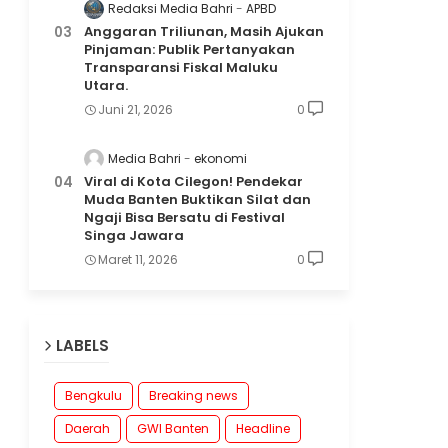
Redaksi Media Bahri
APBD
Anggaran Triliunan, Masih Ajukan
Pinjaman: Publik Pertanyakan
Transparansi Fiskal Maluku
Utara.
Juni 21, 2026
0
Media Bahri
ekonomi
Viral di Kota Cilegon! Pendekar
Muda Banten Buktikan Silat dan
Ngaji Bisa Bersatu di Festival
Singa Jawara
Maret 11, 2026
0
LABELS
Bengkulu
Breaking news
Daerah
GWI Banten
Headline