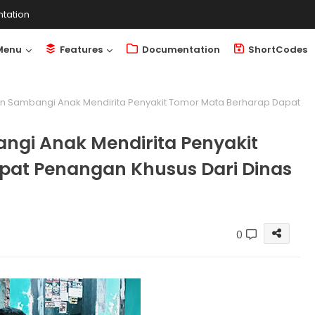
tation
Menu
Features
Documentation
ShortCodes
 Sambangi Anak Mendirita Penyakit Tomor Mata Berharap Dapat
gi Anak Mendirita Penyakit
pat Penangan Khusus Dari Dinas
0