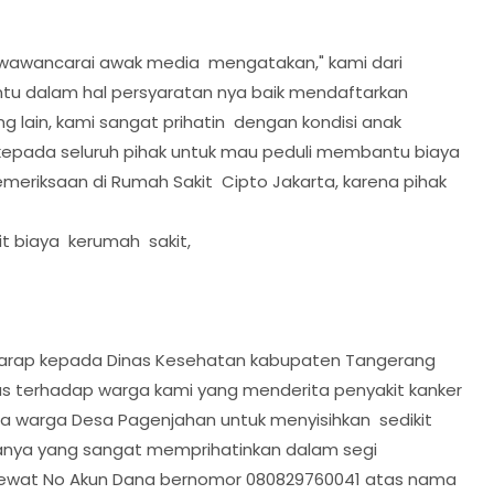
i wawancarai awak media mengatakan," kami dari
u dalam hal persyaratan nya baik mendaftarkan
lain, kami sangat prihatin dengan kondisi anak
 kepada seluruh pihak untuk mau peduli membantu biaya
meriksaan di Rumah Sakit Cipto Jakarta, karena pihak
it biaya kerumah sakit,
rharap kepada Dinas Kesehatan kabupaten Tangerang
 terhadap warga kami yang menderita penyakit kanker
a warga Desa Pagenjahan untuk menyisihkan sedikit
anya yang sangat memprihatinkan dalam segi
 lewat No Akun Dana bernomor 080829760041 atas nama