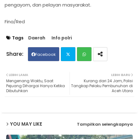
pengayom, dan pelayan masyarakat.
Fina/Red
Tags
Daerah
Info polri
Facebook
Twit
Wh
LEBIH LAMA
LEBIH BARU
Mengenang Waktu, Saat
Kurang dari 24 Jam, Polisi
ter
ats
Pejuang Dihargai Hanya Ketika
Tangkap Pelaku Pembunuhan di
Dibutuhkan
Aceh Utara
ap
p
YOU MAY LIKE
Tampilkan selengkapnya