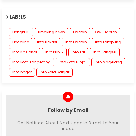
LABELS
Bengkulu
Breaking news
Daerah
GWI Banten
Headline
Info Bekasi
Info Daerah
Info Lampung
Info Nasional
Info Publik
Info TNI
Info Tangsel
Info kota Tangerang
info Kota Binjai
info Magelang
info bogor
info kota Banjar
Follow by Email
Get Notified About Next Update Direct to Your
inbox