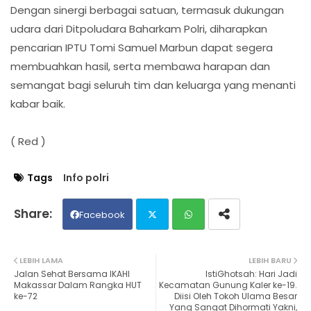
Dengan sinergi berbagai satuan, termasuk dukungan
udara dari Ditpoludara Baharkam Polri, diharapkan
pencarian IPTU Tomi Samuel Marbun dapat segera
membuahkan hasil, serta membawa harapan dan
semangat bagi seluruh tim dan keluarga yang menanti
kabar baik.
( Red )
Tags
Info polri
Facebook
Twit
Wh
LEBIH LAMA
LEBIH BARU
Jalan Sehat Bersama IKAHI
IstiGhotsah: Hari Jadi
ter
ats
Makassar Dalam Rangka HUT
Kecamatan Gunung Kaler ke-19.
ke-72
Diisi Oleh Tokoh Ulama Besar
Yang Sangat Dihormati Yakni,
ap