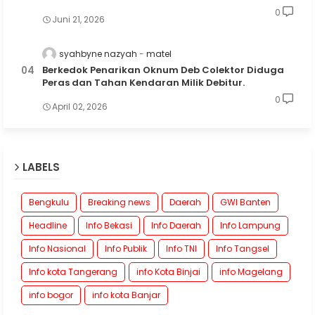
0
Juni 21, 2026
syahbyne nazyah
matel
Berkedok Penarikan Oknum Deb Colektor Diduga
Peras dan Tahan Kendaran Milik Debitur.
0
April 02, 2026
LABELS
Bengkulu
Breaking news
Daerah
GWI Banten
Headline
Info Bekasi
Info Daerah
Info Lampung
Info Nasional
Info Publik
Info TNI
Info Tangsel
Info kota Tangerang
info Kota Binjai
info Magelang
info bogor
info kota Banjar