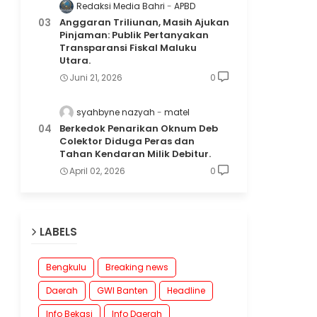
Redaksi Media Bahri
APBD
Anggaran Triliunan, Masih Ajukan
Pinjaman: Publik Pertanyakan
Transparansi Fiskal Maluku
Utara.
Juni 21, 2026
0
syahbyne nazyah
matel
Berkedok Penarikan Oknum Deb
Colektor Diduga Peras dan
Tahan Kendaran Milik Debitur.
April 02, 2026
0
LABELS
Bengkulu
Breaking news
Daerah
GWI Banten
Headline
Info Bekasi
Info Daerah