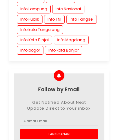
Info Lampung
Info Nasional
Info Publik
Info TNI
Info Tangsel
Info kota Tangerang
info Kota Binjai
info Magelang
info bogor
info kota Banjar
Follow by Email
Get Notified About Next
Update Direct to Your inbox