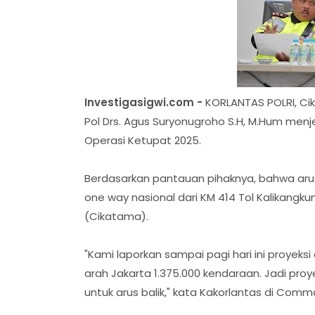
Investigasigwi.com -
KORLANTAS POLRI, Cika
Pol Drs. Agus Suryonugroho S.H, M.Hum menjel
Operasi Ketupat 2025.
Berdasarkan pantauan pihaknya, bahwa arus 
one way nasional dari KM 414 Tol Kalikang
(Cikatama).
"Kami laporkan sampai pagi hari ini proyeksi 
arah Jakarta 1.375.000 kendaraan. Jadi pro
untuk arus balik," kata Kakorlantas di Com