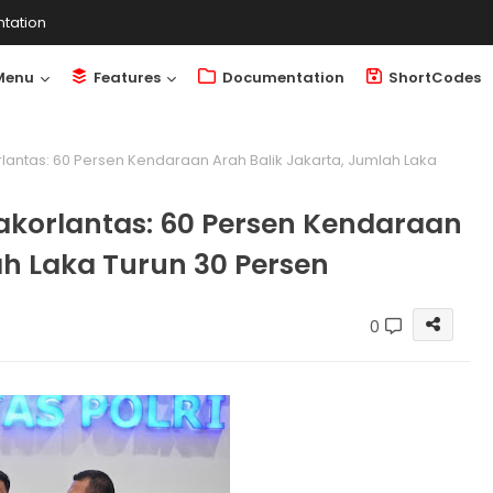
tation
Menu
Features
Documentation
ShortCodes
lantas: 60 Persen Kendaraan Arah Balik Jakarta, Jumlah Laka
akorlantas: 60 Persen Kendaraan
ah Laka Turun 30 Persen
0