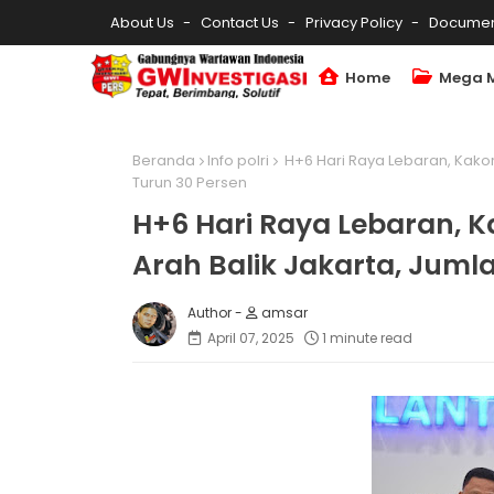
About Us
Contact Us
Privacy Policy
Documen
Home
Mega 
Beranda
Info polri
H+6 Hari Raya Lebaran, Kakor
Turun 30 Persen
H+6 Hari Raya Lebaran, K
Arah Balik Jakarta, Juml
amsar
April 07, 2025
1 minute read