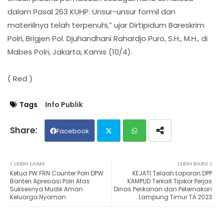
dalam Pasal 263 KUHP. Unsur-unsur formil dan
materiilnya telah terpenuhi,” ujar Dirtipidum Bareskrim
Polri, Brigjen Pol. Djuhandhani Rahardjo Puro, S.H., M.H., di
Mabes Polri, Jakarta, Kamis (10/4).
( Red )
Tags
Info Publik
Facebook
Twit
Wh
LEBIH LAMA
LEBIH BARU
Ketua PW FRN Counter Polri DPW
KEJATI Telaah Laporan DPP
ter
ats
Banten Apresiasi Polri Atas
KAMPUD Terkait Tipikor Perjas
Suksesnya Mudik Aman
Dinas Perikanan dan Peternakan
Keluarga Nyaman
Lampung Timur TA 2023
ap
p