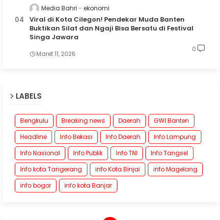
Media Bahri
ekonomi
Viral di Kota Cilegon! Pendekar Muda Banten
Buktikan Silat dan Ngaji Bisa Bersatu di Festival
Singa Jawara
0
Maret 11, 2026
LABELS
Bengkulu
Breaking news
Daerah
GWI Banten
Headline
Info Bekasi
Info Daerah
Info Lampung
Info Nasional
Info Publik
Info TNI
Info Tangsel
Info kota Tangerang
info Kota Binjai
info Magelang
info bogor
info kota Banjar