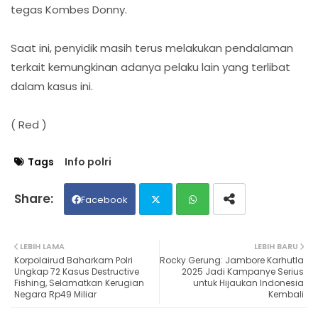
tegas Kombes Donny.
Saat ini, penyidik masih terus melakukan pendalaman
terkait kemungkinan adanya pelaku lain yang terlibat
dalam kasus ini.
( Red )
Tags
Info polri
Facebook
Twit
Wh
LEBIH LAMA
LEBIH BARU
Korpolairud Baharkam Polri
Rocky Gerung: Jambore Karhutla
ter
ats
Ungkap 72 Kasus Destructive
2025 Jadi Kampanye Serius
Fishing, Selamatkan Kerugian
untuk Hijaukan Indonesia
Negara Rp49 Miliar
Kembali
ap