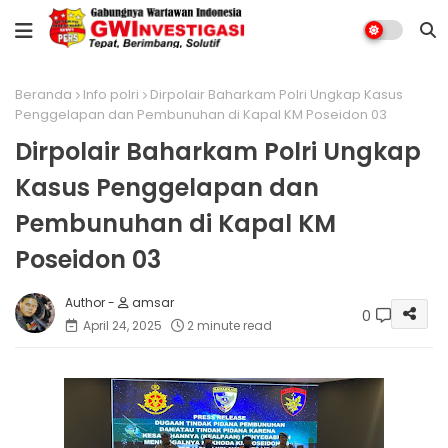
Beranda
Info polri
Dirpolair Baharkam Polri Ungkap Kasus
Penggelapan dan Pembunuhan di Kapal KM Poseidon 03
Dirpolair Baharkam Polri Ungkap
Kasus Penggelapan dan
Pembunuhan di Kapal KM
Poseidon 03
amsar
0
April 24, 2025
2 minute read