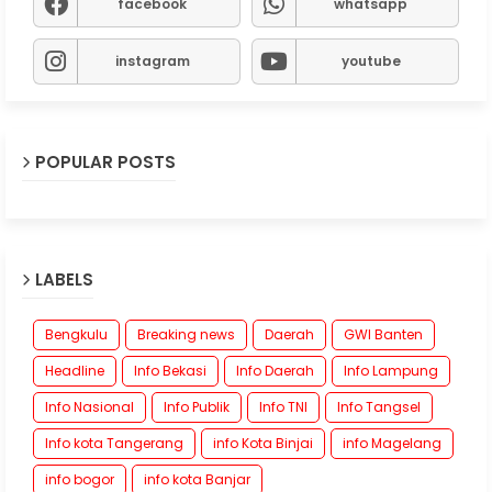
facebook
whatsapp
instagram
youtube
POPULAR POSTS
LABELS
Bengkulu
Breaking news
Daerah
GWI Banten
Headline
Info Bekasi
Info Daerah
Info Lampung
Info Nasional
Info Publik
Info TNI
Info Tangsel
Info kota Tangerang
info Kota Binjai
info Magelang
info bogor
info kota Banjar