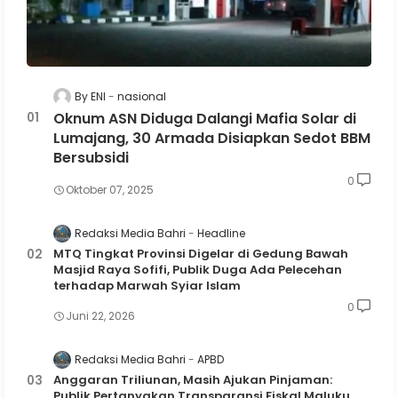
By ENI
nasional
Oknum ASN Diduga Dalangi Mafia Solar di
Lumajang, 30 Armada Disiapkan Sedot BBM
Bersubsidi
0
Oktober 07, 2025
Redaksi Media Bahri
Headline
MTQ Tingkat Provinsi Digelar di Gedung Bawah
Masjid Raya Sofifi, Publik Duga Ada Pelecehan
terhadap Marwah Syiar Islam
0
Juni 22, 2026
Redaksi Media Bahri
APBD
Anggaran Triliunan, Masih Ajukan Pinjaman:
Publik Pertanyakan Transparansi Fiskal Maluku