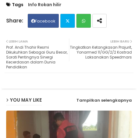
Tags
Info Rokan hilir
Facebook
Twit
Wh
LEBIH LAMA
LEBIH BARU
Prof. Andi Thahir Resmi
Tingkatkan Ketangkasan Prajurit,
ter
ats
Dikukuhkan Sebagai Guru Besar,
Yonarmed 11/GG/2/2 Kostrad
Soroti Pentingnya Sinergi
Laksanakan Speedmars
Kecerdasan dalam Dunia
ap
Pendidikan
p
YOU MAY LIKE
Tampilkan selengkapnya