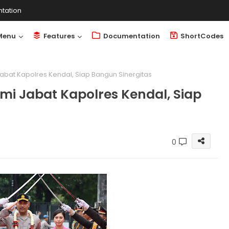
tation
Menu
Features
Documentation
ShortCodes
bat Kapolres Kendal, Siap Bangun Sinergitas
i Jabat Kapolres Kendal, Siap
0