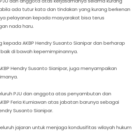
h PJU dan anggota atas kerjasamanya selama kurang
abila ada tutur kata dan tindakan yang kurang berkenan
a pelayanan kepada masyarakat bisa terus
ngan nada haru.
 kepada AKBP Hendry Susanto Sianipar dan berharap
 baik di bawah kepemimpinannya.
 AKBP Hendry Susanto Sianipar, juga menyampaikan
rimanya.
eluruh PJU dan anggota atas penyambutan dan
AKBP Feria Kurniawan atas jabatan barunya sebagai
ndry Susanto Sianipar.
luruh jajaran untuk menjaga kondusifitas wilayah hukum