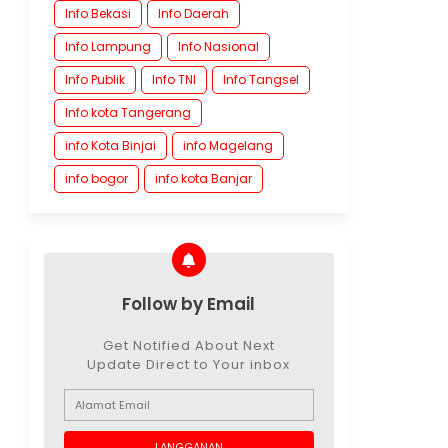
Info Bekasi
Info Daerah
Info Lampung
Info Nasional
Info Publik
Info TNI
Info Tangsel
Info kota Tangerang
info Kota Binjai
info Magelang
info bogor
info kota Banjar
Follow by Email
Get Notified About Next
Update Direct to Your inbox