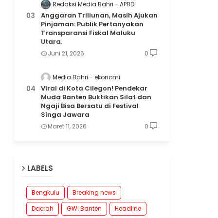
Redaksi Media Bahri
APBD
Anggaran Triliunan, Masih Ajukan
Pinjaman: Publik Pertanyakan
Transparansi Fiskal Maluku
Utara.
Juni 21, 2026
0
Media Bahri
ekonomi
Viral di Kota Cilegon! Pendekar
Muda Banten Buktikan Silat dan
Ngaji Bisa Bersatu di Festival
Singa Jawara
Maret 11, 2026
0
LABELS
Bengkulu
Breaking news
Daerah
GWI Banten
Headline