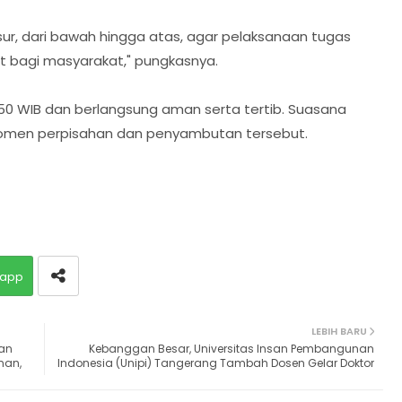
sur, dari bawah hingga atas, agar pelaksanaan tugas
 bagi masyarakat," pungkasnya.
7.50 WIB dan berlangsung aman serta tertib. Suasana
men perpisahan dan penyambutan tersebut.
app
LEBIH BARU
an
Kebanggan Besar, Universitas Insan Pembangunan
nan,
Indonesia (Unipi) Tangerang Tambah Dosen Gelar Doktor