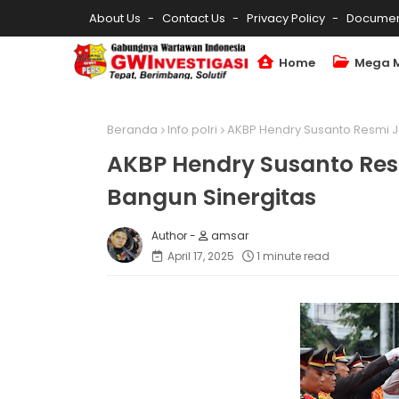
About Us
Contact Us
Privacy Policy
Documen
Home
Mega 
Beranda
Info polri
AKBP Hendry Susanto Resmi Ja
AKBP Hendry Susanto Resm
Bangun Sinergitas
amsar
April 17, 2025
1 minute read