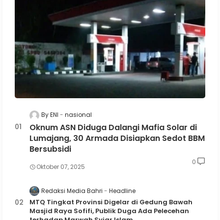
By ENI
nasional
Oknum ASN Diduga Dalangi Mafia Solar di
Lumajang, 30 Armada Disiapkan Sedot BBM
Bersubsidi
0
Oktober 07, 2025
Redaksi Media Bahri
Headline
MTQ Tingkat Provinsi Digelar di Gedung Bawah
Masjid Raya Sofifi, Publik Duga Ada Pelecehan
terhadap Marwah Syiar Islam