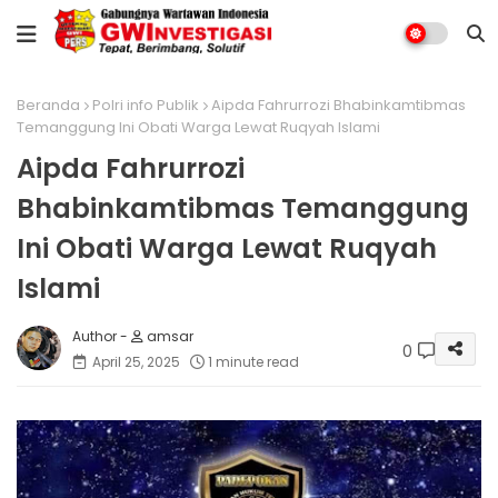
Beranda
Polri info Publik
Aipda Fahrurrozi Bhabinkamtibmas
Temanggung Ini Obati Warga Lewat Ruqyah Islami
Aipda Fahrurrozi
Bhabinkamtibmas Temanggung
Ini Obati Warga Lewat Ruqyah
Islami
amsar
0
April 25, 2025
1 minute read