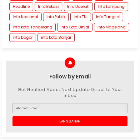
Headline
Info Bekasi
Info Daerah
Info Lampung
Info Nasional
Info Publik
Info TNI
Info Tangsel
Info kota Tangerang
info Kota Binjai
info Magelang
info bogor
info kota Banjar
Follow by Email
Get Notified About Next Update Direct to Your
inbox