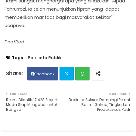
"Kami sangat menghargai apa yang di lakukan Aipda
Fahrurrozi. Ia telah menunjukkan kiprah yang dapat
memberikan manfaat bagi masyarakat sekitar"
ucapnya.
Fina/Red
Tags
Polri info Publik
Facebook
Twit
Wh
LEBIH LAMA
LEBIH BARU
Resmi Dilantik, 17.428 Prajurit
Babinsa Sukses Dampingi Petani
ter
ats
Muda Siap Mengabdi untuk
Basmi Gulma, Tingkatkan
Bangsa
Produktivitas Padi
ap
p