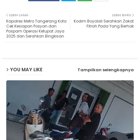
Twit
Wh
LEBIH LAMA
LEBIH BARU
Kapolres Metro Tangerang Kota
Kodim Boyolali Serahkan Zakat
ter
ats
Cek Kesiapan Posyan dan
Fitrah Pada Yang Berhak
Pospam Operasi Ketupat Jaya
2025 dan Serahkan Bingkisan
ap
p
YOU MAY LIKE
Tampilkan selengkapnya