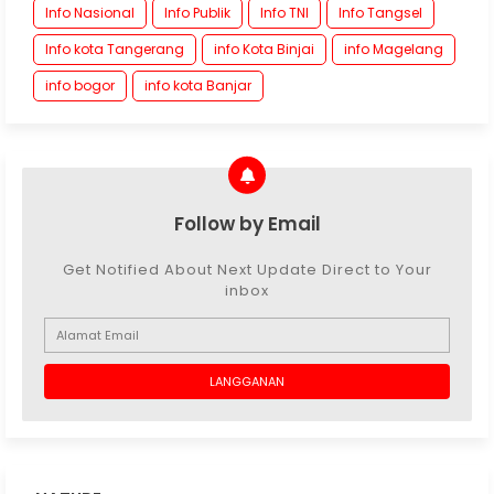
Info Nasional
Info Publik
Info TNI
Info Tangsel
Info kota Tangerang
info Kota Binjai
info Magelang
info bogor
info kota Banjar
Follow by Email
Get Notified About Next Update Direct to Your
inbox