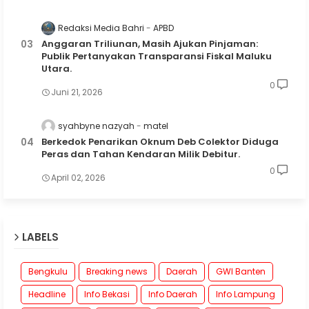
Redaksi Media Bahri
APBD
Anggaran Triliunan, Masih Ajukan Pinjaman:
Publik Pertanyakan Transparansi Fiskal Maluku
Utara.
0
Juni 21, 2026
syahbyne nazyah
matel
Berkedok Penarikan Oknum Deb Colektor Diduga
Peras dan Tahan Kendaran Milik Debitur.
0
April 02, 2026
LABELS
Bengkulu
Breaking news
Daerah
GWI Banten
Headline
Info Bekasi
Info Daerah
Info Lampung