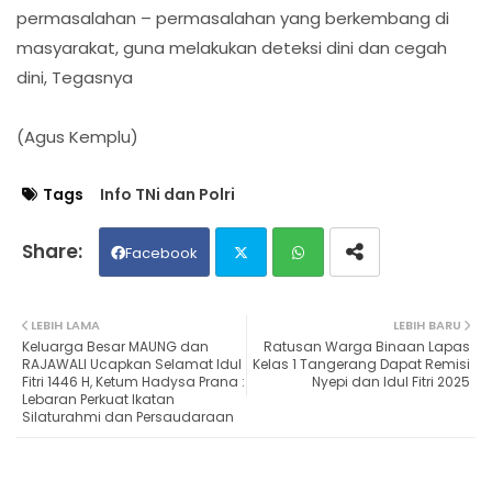
permasalahan – permasalahan yang berkembang di
masyarakat, guna melakukan deteksi dini dan cegah
dini, Tegasnya
(Agus Kemplu)
Tags
Info TNi dan Polri
Facebook
Twit
Wh
LEBIH LAMA
LEBIH BARU
Keluarga Besar MAUNG dan
Ratusan Warga Binaan Lapas
ter
ats
RAJAWALI Ucapkan Selamat Idul
Kelas 1 Tangerang Dapat Remisi
Fitri 1446 H, Ketum Hadysa Prana :
Nyepi dan Idul Fitri 2025
Lebaran Perkuat Ikatan
ap
Silaturahmi dan Persaudaraan
p