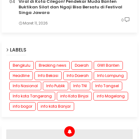
Viral di Kota Cilegon! Pendekar Muda Banten
Buktikan Silat dan Ngaji Bisa Bersatu di Festival
Singa Jawara
0
Maret 11, 2026
LABELS
Bengkulu
Breaking news
Daerah
GWI Banten
Headline
Info Bekasi
Info Daerah
Info Lampung
Info Nasional
Info Publik
Info TNI
Info Tangsel
Info kota Tangerang
info Kota Binjai
info Magelang
info bogor
info kota Banjar