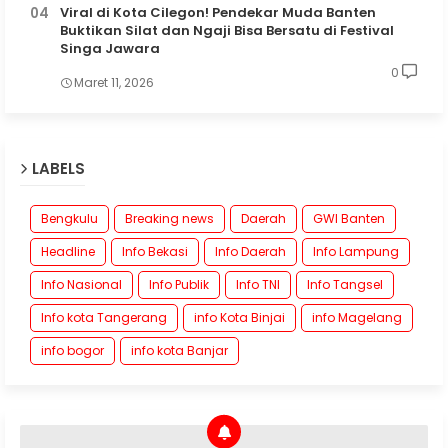
Viral di Kota Cilegon! Pendekar Muda Banten
Buktikan Silat dan Ngaji Bisa Bersatu di Festival
Singa Jawara
0
Maret 11, 2026
LABELS
Bengkulu
Breaking news
Daerah
GWI Banten
Headline
Info Bekasi
Info Daerah
Info Lampung
Info Nasional
Info Publik
Info TNI
Info Tangsel
Info kota Tangerang
info Kota Binjai
info Magelang
info bogor
info kota Banjar