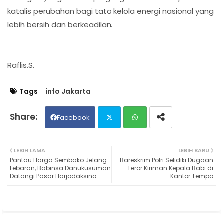
katalis perubahan bagi tata kelola energi nasional yang
lebih bersih dan berkeadilan.
Raflis.S.
Tags
info Jakarta
Facebook
Twit
Wh
LEBIH LAMA
LEBIH BARU
Pantau Harga Sembako Jelang
Bareskrim Polri Selidiki Dugaan
ter
ats
Lebaran, Babinsa Danukusuman
Teror Kiriman Kepala Babi di
Datangi Pasar Harjodaksino
Kantor Tempo
ap
p