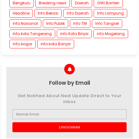
Bengkulu
Breaking news
Daerah
GWI Banten
Headline
Info Bekasi
Info Daerah
Info Lampung
Info Nasional
Info Publik
Info TNI
Info Tangsel
Info kota Tangerang
info Kota Binjai
info Magelang
info bogor
info kota Banjar
Follow by Email
Get Notified About Next Update Direct to Your
inbox