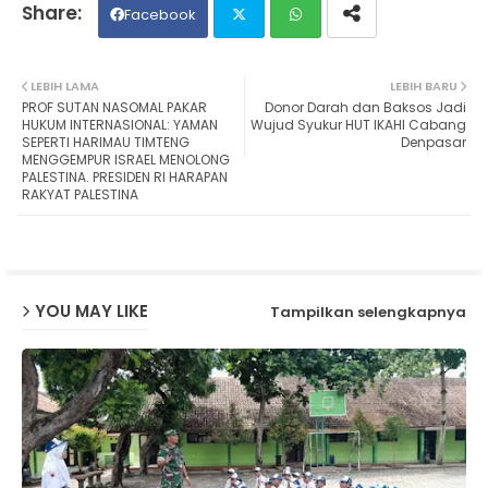
Facebook
Twit
Wh
LEBIH LAMA
LEBIH BARU
PROF SUTAN NASOMAL PAKAR
Donor Darah dan Baksos Jadi
ter
ats
HUKUM INTERNASIONAL: YAMAN
Wujud Syukur HUT IKAHI Cabang
SEPERTI HARIMAU TIMTENG
Denpasar
MENGGEMPUR ISRAEL MENOLONG
ap
PALESTINA. PRESIDEN RI HARAPAN
RAKYAT PALESTINA
p
YOU MAY LIKE
Tampilkan selengkapnya