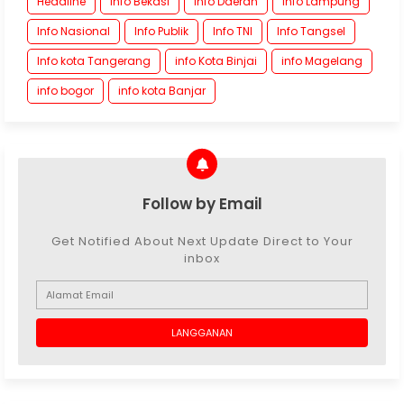
Headline
Info Bekasi
Info Daerah
Info Lampung
Info Nasional
Info Publik
Info TNI
Info Tangsel
Info kota Tangerang
info Kota Binjai
info Magelang
info bogor
info kota Banjar
Follow by Email
Get Notified About Next Update Direct to Your
inbox